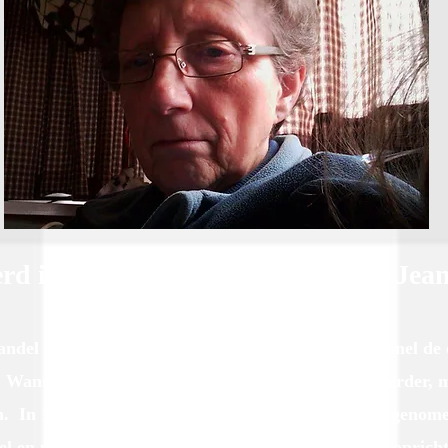
rd in 1969 op
gericht door ​​Marie-Je
 handel in textiel werd via de verkoop van stoffen al sne
er Patrick Vandecraen , de huidige zaakvoerder, m
. In 1992 werd dan een nieuw gebouw in gebruik genomen
 en particuliere verkoop opgesplitst. Wanneer de oprichte