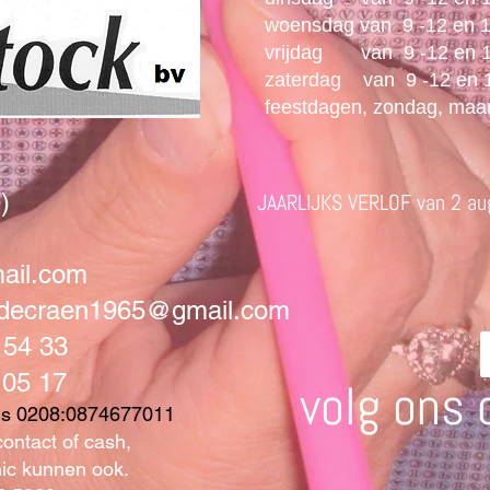
woensdag van 9 -12 en 1
vrijdag​ van 9 -12 en 1
zaterdag van 9 -12 en 1
feestdagen, zondag, maa
)
JAARLIJKS VERLOF van 2 aug
ail.com
andecraen1965@gmail.com
 54 33
05 17
volg ons 
is 0208:0874677011
contact of cash,
nic kunnen ook.