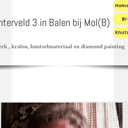
Hom
terveld 3 in Balen bij Mol(B)
Br
Knut
erk , kralen, knutselmateriaal en diamond painting