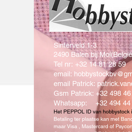
Sinterveld 1-3
2490 Balen bij Mol(België
Tel nr
:
+32 14 81 28 59
email:
hobbystockbv@gm
email Patrick:
patrick.v
Gsm Patrick: +32 498 46
Whatsapp: +32 494 44 
Het PEPPOL ID van hobbystock 
Betaling ter plaatse kan met Ban
maar Visa , Mastercard of Payco