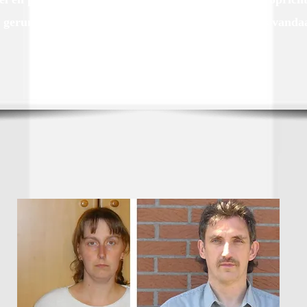
 gerund vanuit de 400m² grote zelfbediening. Dit is vanda