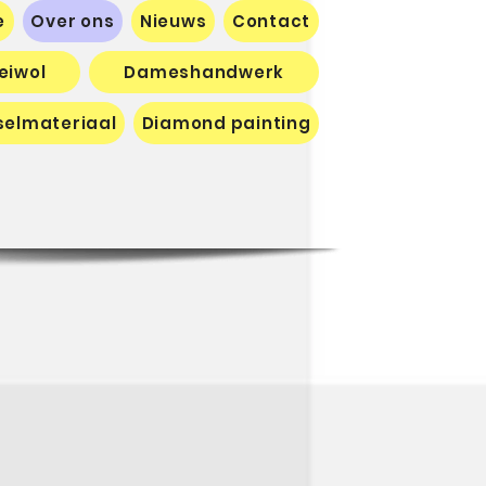
e
Over ons
Nieuws
Contact
eiwol
Dameshandwerk
selmateriaal
Diamond painting