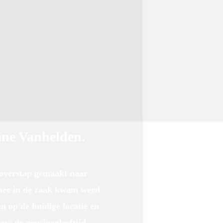
anne Vanhelden.
l de overstap gemaakt naar
ee in de zaak kwam werd
 op de huidige locatie en
rs de pensioenleeftijd