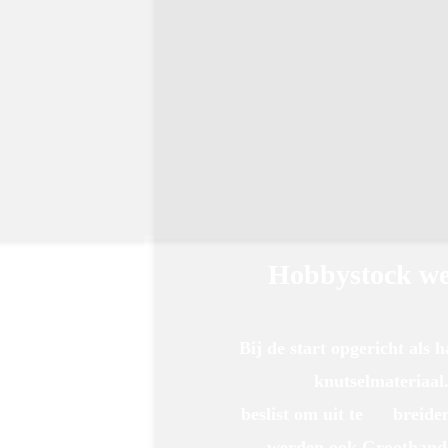
Hobbystock we
Bij de start opgericht als
knutselmateriaal. Wanne
beslist om uit te breiden
werden ook Groothandel